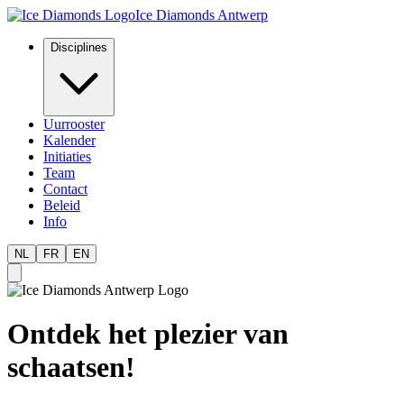
Ice Diamonds Antwerp
Disciplines
Uurrooster
Kalender
Initiaties
Team
Contact
Beleid
Info
NL
FR
EN
Ontdek het plezier van
schaatsen!