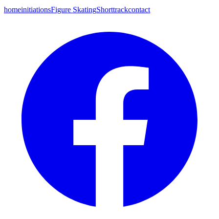
home
initiations
Figure Skating
Shorttrack
contact